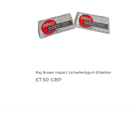
o
r
i
e
:
Ray Brown Impact Sicherheitsgurt-Etiketten
Normaler
£7.50 GBP
Preis