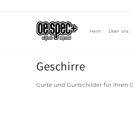
Direkt
zum
Inhalt
Heim
Über uns
K
Geschirre
a
Gurte und Gurtschilder für Ihren 
t
e
g