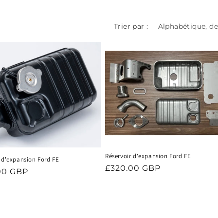
Trier par :
Réservoir d'expansion Ford FE
 d'expansion Ford FE
Prix
£320.00 GBP
00 GBP
habituel
uel