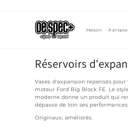
et
passer
au
contenu
Maison
À propos
C
Réservoirs d'expa
o
Vases d'expansion repensés pour 
l
moteur Ford Big Block FE. Le style
moderne donne un produit qui res
l
dépasse de loin ses performances 
Originaux, améliorés.
e