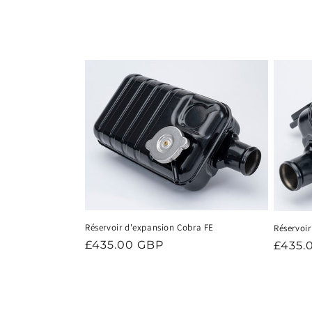
c
t
i
o
n
:
Réservoir d'expansion Cobra FE
Réservoir
Prix
£435.00 GBP
Prix
£435.
habituel
habit